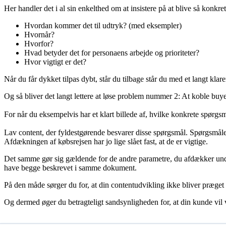
Her handler det i al sin enkelthed om at insistere på at blive så konkret
Hvordan kommer det til udtryk? (med eksempler)
Hvornår?
Hvorfor?
Hvad betyder det for personaens arbejde og prioriteter?
Hvor vigtigt er det?
Når du får dykket tilpas dybt, står du tilbage står du med et langt klar
Og så bliver det langt lettere at løse problem nummer 2: At koble buy
For når du eksempelvis har et klart billede af, hvilke konkrete spørgsm
Lav content, der fyldestgørende besvarer disse spørgsmål. Spørgsmålen
Afdækningen af købsrejsen har jo lige slået fast, at de er vigtige.
Det samme gør sig gældende for de andre parametre, du afdækker under
have begge beskrevet i samme dokument.
P
å den måde sørger du for, at din contentudvikling ikke bliver præget
Og dermed øger du betragteligt sandsynligheden for, at din kunde vil væ