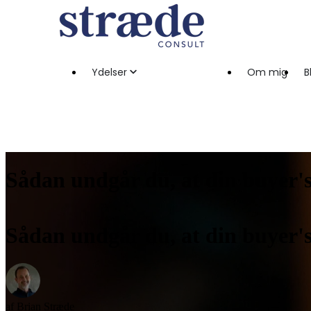
Ydelser
Om mig
B
Sådan undgår du, at din buyer's
Sådan undgår du, at din buyer's
af
Brian Stræde