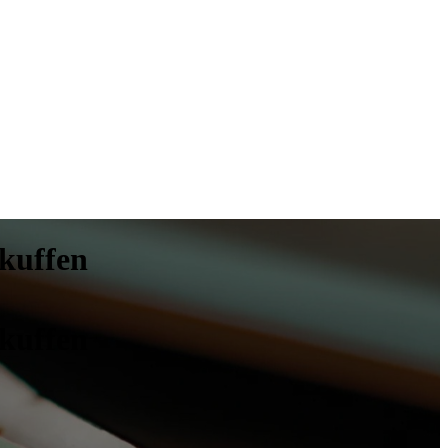
skuffen
skuffen