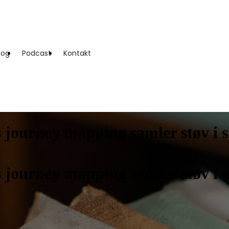
log
Podcast
Kontakt
 journey mapping samler støv i 
 journey mapping samler støv i 