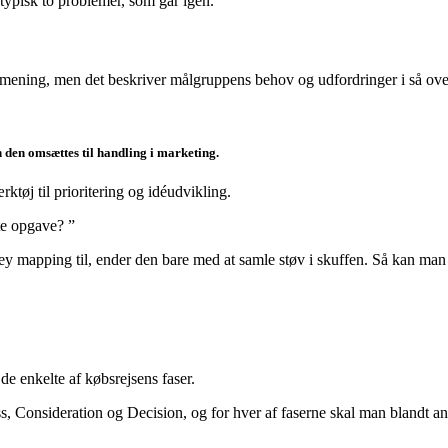
typisk to problemer, som går igen.
n mening, men det beskriver målgruppens behov og udfordringer i så over
 den omsættes til handling i marketing.
tøj til prioritering og idéudvikling.
te opgave? ”
y mapping til, ender den bare med at samle støv i skuffen. Så kan man 
 de enkelte af købsrejsens faser.
 Consideration og Decision, og for hver af faserne skal man blandt an