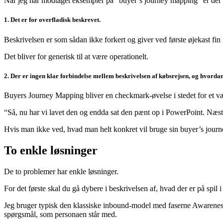
Når jeg har modtaget eksempler på “buyer’s journey mapping” er der 
1. Det er for overfladisk beskrevet.
Beskrivelsen er som sådan ikke forkert og giver ved første øjekast fi
Det bliver for generisk til at være operationelt.
2. Der er ingen klar forbindelse mellem beskrivelsen af købsrejsen, og hvordan
Buyers Journey Mapping bliver en checkmark-øvelse i stedet for et værk
“Så, nu har vi lavet den og endda sat den pænt op i PowerPoint. Næs
Hvis man ikke ved, hvad man helt konkret vil bruge sin buyer’s journe
To enkle løsninger
De to problemer har enkle løsninger.
For det første skal du gå dybere i beskrivelsen af, hvad der er på spil i
Jeg bruger typisk den klassiske inbound-model med faserne Awareness,
spørgsmål, som personaen står med.