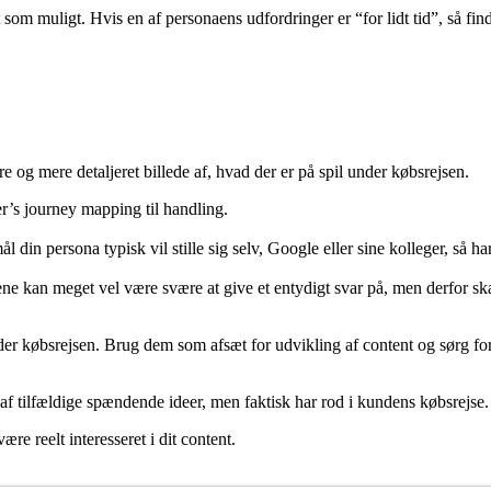
 som muligt. Hvis en af personaens udfordringer er “for lidt tid”, så find
ere og mere detaljeret billede af, hvad der er på spil under købsrejsen.
er’s journey mapping til handling.
ål din persona typisk vil stille sig selv, Google eller sine kolleger, så 
e kan meget vel være svære at give et entydigt svar på, men derfor ska
 købsrejsen. Brug dem som afsæt for udvikling af content og sørg for,
 af tilfældige spændende ideer, men faktisk har rod i kundens købsrejse.
re reelt interesseret i dit content.