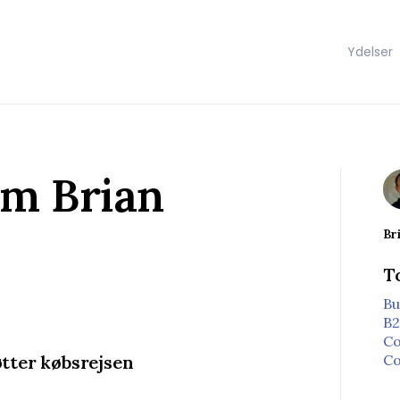
Show su
Ydelser
rom Brian
Br
T
Bu
B2
Co
Co
tter købsrejsen