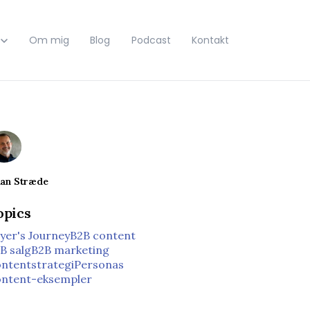
bmenu for Ydelser
Om mig
Blog
Podcast
Kontakt
ian Stræde
opics
yer's Journey
B2B content
B salg
B2B marketing
ntentstrategi
Personas
ntent-eksempler