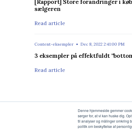
[Rapport] Store forandringer i køb
sælgeren
Read article
•
Content-eksempler
Dec 8, 2022 2:41:00 PM
3 eksempler på effektfuldt “botto
Read article
Denne hjemmeside gemmer cookies
sørger for, at vi kan huske dig. Op
til analyser og målinger omkring 
Stræde Consult ApS
politik om beskyttelse af personli
v/ Brian Stræde